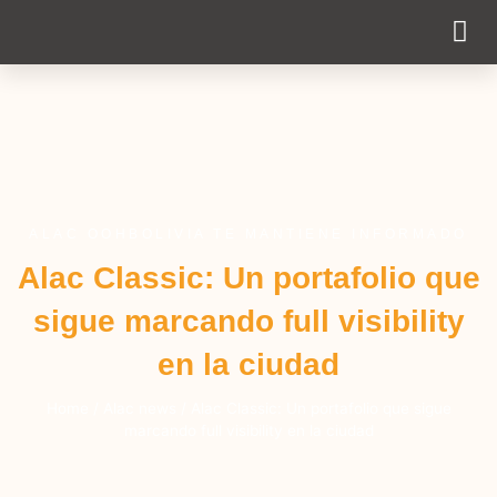
Cobertura 
ALAC OOHBOLIVIA TE MANTIENE INFORMADO
Alac Classic: Un portafolio que
sigue marcando full visibility
en la ciudad
Home
/
Alac news
/
Alac Classic: Un portafolio que sigue
marcando full visibility en la ciudad