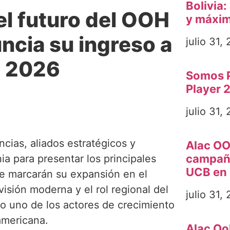
Bolivia:
el futuro del OOH
y máxim
ncia su ingreso a
julio 31,
 2026
Somos P
Player 
julio 31,
cias, aliados estratégicos y
Alac OO
campaña
a para presentar los principales
UCB en 
ue marcarán su expansión en el
isión moderna y el rol regional del
julio 31,
o uno de los actores de crecimiento
americana.
Alac Ooh