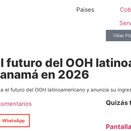
Paises
Cob
Serv
Alac Pl
l futuro del OOH latin
 Panamá en 2026
ta el futuro del OOH latinoamericano y anuncia su ing
Quizás t
comentarios
WhatsApp
Pantall