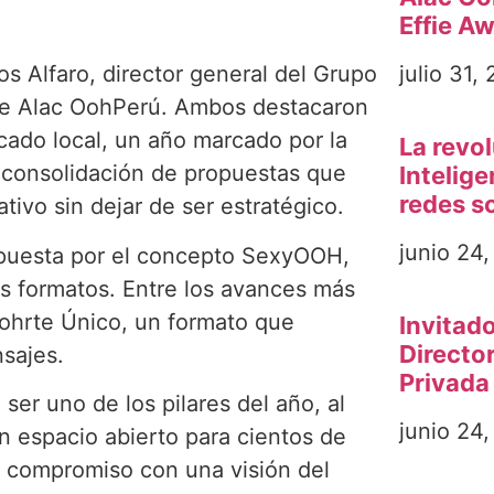
Effie A
julio 31,
s Alfaro, director general del Grupo
 de Alac OohPerú. Ambos destacaron
cado local, un año marcado por la
La revo
la consolidación de propuestas que
Intelige
redes so
ivo sin dejar de ser estratégico.
junio 24
apuesta por el concepto SexyOOH,
us formatos. Entre los avances más
oohrte Único, un formato que
Invitad
Directo
nsajes.
Privada
 ser uno de los pilares del año, al
junio 24
un espacio abierto para cientos de
u compromiso con una visión del