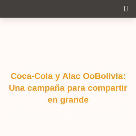
Cobertura 
ALAC OOHBOLIVIA TE MANTIENE INFORMADO
Coca-Cola y Alac OoBolivia:
Una campaña para compartir
en grande
Home
/
Alac news
/
Coca-Cola y Alac OoBolivia: Una campaña
para compartir en grande